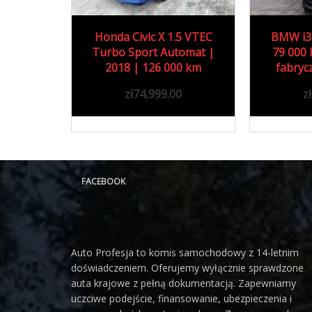
Autom...
2020
Autom...
 X 1.5 VTEC
BMW i3 120Ah | 2020 |
Skod
 Automat |
79 000 km | Gwarancja
KM 4
00 km
79000 km
6 000 km
fabryczna do 10/2026
18
99.00
zł
73,999.00
FACEBOOK
Auto Profesja to komis samochodowy z 14-letnim
doświadczeniem. Oferujemy wyłącznie sprawdzone
auta krajowe z pełną dokumentacją. Zapewniamy
uczciwe podejście, finansowanie, ubezpieczenia i