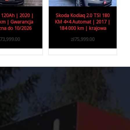
2017
Autom...
2017
Autom...
a Kodiaq 2.0 TSI 180
Toyota Auris 1.8 Hybrid
×4 Automat | 2017 |
Comfort+ Tech | 2017 |
184000 km
123900 km
4 000 km | krajowa
123 900 km | VAT-marża
zł
75,999.00
zł
54,999.00