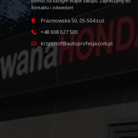
pomoc na każdym etapie zakupu. Zapraszamy do
kontaktu i odwiedzin!
Prażmowska 50, 05-504 Łoś
+48 608 627 500
krzysztof@autoprofesja.com.pl