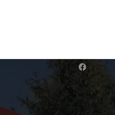
2022
Autom...
2019
Manua..
Lexus RX 300 2.0T 238 KM
Mazda 3 2.0 Hikari 1
4×4 Automat Business
KM manual 65 000 
70800 km
65000 km
Edition+ | 2022 | 70 800
krajowa | VAT-mar
km | FV 23%
zł
76,999.00
zł
158,888.00