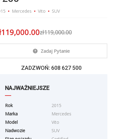
015
Mercedes
Vito
SUV
ł
119,000.00
zł
119,000.00
Zadaj Pytanie
ZADZWOŃ:
608 627 500
NAJWAŻNIEJSZE
Rok
2015
Marka
Mercedes
Model
Vito
Nadwozie
SUV
Stan pojazdu
Certified