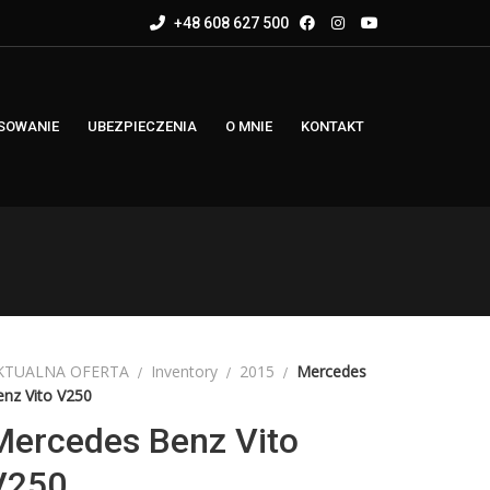
+48 608 627 500
SOWANIE
UBEZPIECZENIA
O MNIE
KONTAKT
KTUALNA OFERTA
Inventory
2015
Mercedes
nz Vito V250
Mercedes Benz Vito
V250